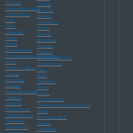
Нальчик
Липецк
Нижний Новгород
Магадан
Новосибирск
Майкоп
Омск
Махачкала
Орел
Миасс
Оренбург
Москва
Пенза
Мурманск
Пермь
Назрань
Петрозаводск
Нальчик
Петропавловск-Камчатский
Нижний Новгород
Псков
Новосибирск
Ростов-на-Дону
Омск
Рязань
Орел
Салехард
Оренбург
Самара
Пенза
Санкт-Петербург
Пермь
Саранск
Петрозаводск
Саратов
Петропавловск-Камчатский
Севастополь
Псков
Симферополь
Ростов-на-Дону
Смоленск
Рязань
Ставрополь
Салехард