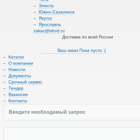
О компании
Элиста
Южно-Сахалинск
Якутск
Новости
Ярославль
zakaz@tdrvd.ru
Документы
Доставка по всей России
Срочный сервис
Ваш заказ
Пока пусто :(
Каталог
Тендер
О компании
Новости
Вакансии
Документы
Срочный сервис
Контакты
Тендер
Вакансии
Контакты
8 (800) 550-66-17
zakaz@tdrvd.ru
Доставка по всей России