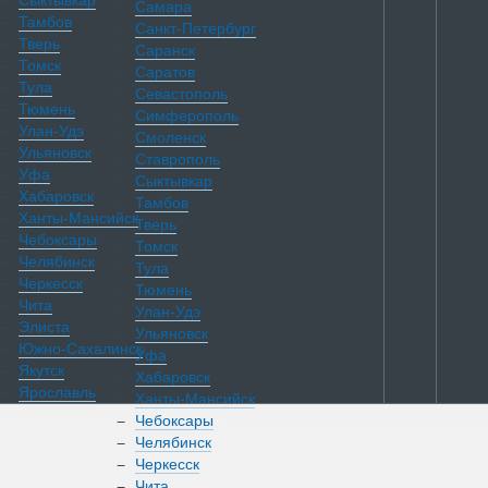
Сыктывкар
Самара
Тамбов
Санкт-Петербург
Тверь
Саранск
Томск
Саратов
Тула
Севастополь
Тюмень
Симферополь
Улан-Удэ
Смоленск
Ульяновск
Ставрополь
Уфа
Сыктывкар
Хабаровск
Тамбов
Ханты-Мансийск
Тверь
Чебоксары
Томск
Челябинск
Тула
Черкесск
Тюмень
Чита
Улан-Удэ
Элиста
Ульяновск
Южно-Сахалинск
Уфа
Якутск
Хабаровск
Ярославль
Ханты-Мансийск
Чебоксары
Челябинск
Каталог
Черкесск
Чита