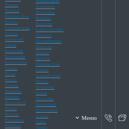
Владикавказ
Ижевск
Владимир
Иркутск
Волгоград
Йошкар-Ола
Вологда
Казань
Воронеж
Калининград
Горно-Алтайск
Калуга
Грозный
Кемерово
Екатеринбург
Киров
Иваново
Кострома
Ижевск
Краснодар
Иркутск
Красноярск
Йошкар-Ола
Курган
Казань
Курск
Калининград
Кызыл
Калуга
Липецк
Кемерово
Магадан
Киров
Майкоп
Кострома
Махачкала
Краснодар
Миасс
Красноярск
Москва
Курган
Меню
Мурманск
Курск
Назрань
Кызыл